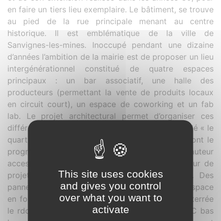
en faire un tiers lieu exemplaire. Le bâtiment, se trouve
au pied de la rue principale menant au centre
historique. Il est emblématique de la ville de
Sanvignes-les-mines. Inoccupé pendant une dizaine
d’années l’ambition de la mairie est de proposer un lieu
intergénérationnel constitué de quatre espaces
principaux : un bar associatif, une halle des
producteurs (permettant la vente de produits locaux
en circuit court), un espace de coworking et un fab
lab. Le projet architectural permet d’organiser ces
différentes fonctions autour d’un 5e espace appelé « le
quart lieux » celui qui se trouve au centre et dont le
programme n’est pas défini. En double hauteur
accessible depuis le haut commun il est le cœur de
This site uses cookies
projet, et sert de lien entre chaque fonction. Des
and gives you control
panneaux coulissants permettent de moduler l’espace
over what you want to
en fonction des besoins. La bâtisse est semi enterrée
activate
le rdc haut ménage les accès principaux, le RDC bas