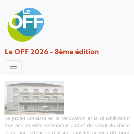
Requalification et réhabilitation de
Le OFF 2026 - 8ème édition
l'Hôtel-Restaurant le « Liberty » en
un tiers-lieu exemplaire
Projet déposé par COSTECALDE - 21 mars 2025
Le projet consiste en la rénovation et la réhabilitation
d’un ancien Hôtel-restaurant datant du début du siècle
et de son extension réalisée dans les années 80, pour