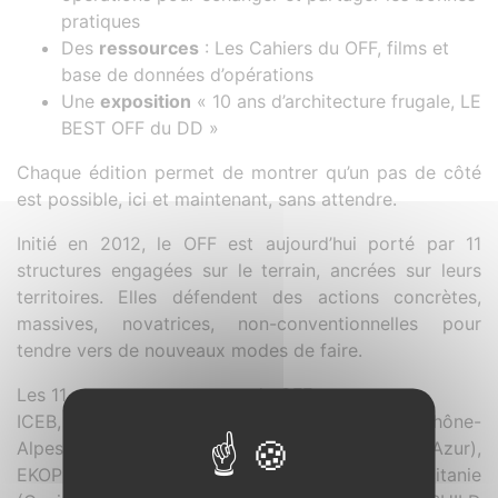
pratiques
Des
ressources
: Les Cahiers du OFF, films et
base de données d’opérations
Une
exposition
« 10 ans d’architecture frugale, LE
BEST OFF du DD »
Chaque édition permet de montrer qu’un pas de côté
est possible, ici et maintenant, sans attendre.
Initié en 2012, le OFF est aujourd’hui porté par 11
structures engagées sur le terrain, ancrées sur leurs
territoires. Elles défendent des actions concrètes,
massives, novatrices, non-conventionnelles pour
tendre vers de nouveaux modes de faire.
Les 11 structures porteuses du OFF :
ICEB, Ville & Aménagement Durable (Auvergne-Rhône-
Alpes), EnvirobatBDM (Provence-Alpes-Côte d’Azur),
EKOPOLIS (Île-de-France), ENVIROBAT Occitanie