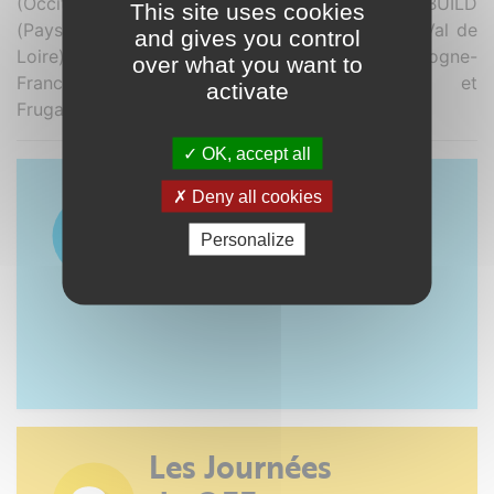
(Occitanie), Odéys (Nouvelle-Aquitaine), NOVABUILD
This site uses cookies
(Pays de la Loire), ENVIROBAT Centre (Centre-Val de
and gives you control
Loire), Batylab (Bretagne), Pôle énergie Bourgogne-
over what you want to
Franche-Comté (Bourgogne-Franche-Comté) et
activate
Frugalité heureuse et créative.
OK, accept all
Découvrir
Deny all cookies
le OFF
Personalize
Les Journées