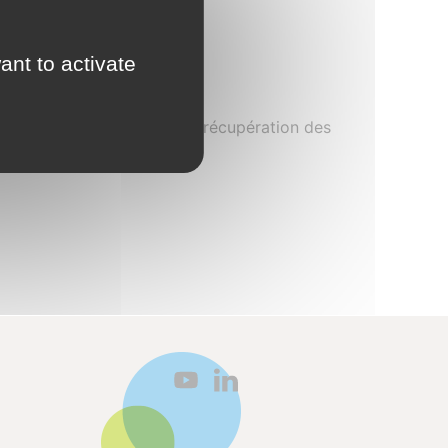
ant to activate
capteurs solaires hybrides, récupération des