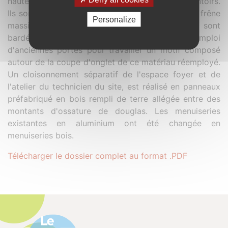
hauteurs, des comptoirs, des assises, des présentoirs.
Ils sont recouverts sur le dessus d'un plateau en frêne
Personalize
massif de pays (scierie du nord de paris), et sont
bardés avec des champs lattes de réemploi
d'anciennes portes pour travailler un motif composé
autour de la coupe d'onglet de ce matériau réemployé.
Un cloisonnement séparatif de l'espace foyer et de
l'atelier du technicien du site, est réalisé en panneaux
préfabriqué en bois rempli de terre allégée entre des
montants d'ossature de douglas. Les menuiseries
existantes en aluminium ont été changée en
menuiseries bois.
Télécharger le dossier complet au format .PDF