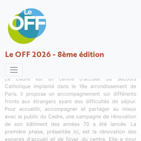
Rénovation partielle du CEDRE
Le OFF 2026 - 8ème édition
Projet déposé par Giaume - 08 mars 2023
Le Cedre est un centre d'accueil du Secours
Catholique implanté dans le 19e arrondissement de
Paris. Il propose un accompagnement sur différents
fronts aux étrangers ayant des difficultés de séjour.
Pour accueillir, accompagner et partager au mieux
avec le public du Cedre, une campagne de rénovation
de son bâtiment des années 70 a été lancée. La
première phase, présentée ici, est la rénovation des
espaces d'accueil et de foyer du centre. Elle a pour